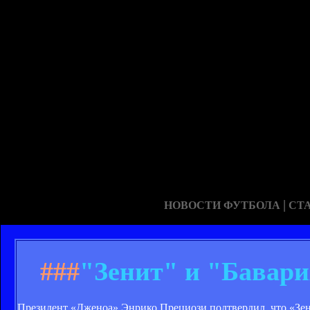
|
НОВОСТИ ФУТБОЛА
СТ
###
"Зенит" и "Бавари
Президент «Дженоа» Энрико Прециози подтвердил, что «Зен