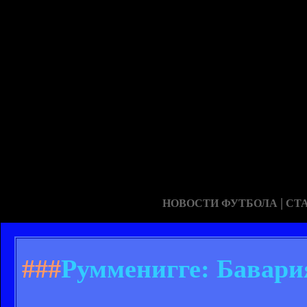
|
НОВОСТИ ФУТБОЛА
СТ
###
Румменигге: Бавария