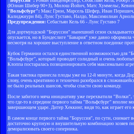
"Боруссия":
Роман Вайденфеллер, Себастьян Кель, Роберт 
(Юлиан Шибер 90+3), Милош Йойич, Матс Хуммельс, Кевин 
"Вольфсбург":
Макс Грюн, Марсель Шефер, Иван Перишич, 
Калиджиури 84), Луис Густаво, Налдо, Максимилиан Арноль
Предупреждения:
Себастьян Кель 66 - Луис Густаво 7
Для дортмундской "Боруссии" нынешний сезон складывается
опускается, но в Бундеслиге "Бавария" уже давно оформила
несмотря на хорошее выступление в ответном поединке прот
Кубок Германии остался единственной возможностью для "Б
"Вольфсбург", который проводит солидный и очень любопытны
Клоппа постаралась позиционировать себя максимально агре
Такая тактика принесла плоды уже на 12-й минуте, когда До
слову, очень креативно и технично разобрался в сложившей
не было реальных шансов, чтобы спасти свою команду.
После забитого мяча инициативу уже перехватили "Волки", т
что где-то в середине первого тайма "Вольфсбург" вполне мо
завершающем ударе. Дитер Хеккинг, видя то, как играет его 
В самом конце первого тайма "Боруссия", по сути, снимает в
достаточно крупную и внушительную комбинацию хозяев поля
деморализовать своего соперника.