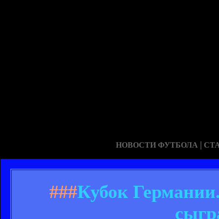
|
НОВОСТИ ФУТБОЛА
СТ
###
Кубок Германии.
сыгр