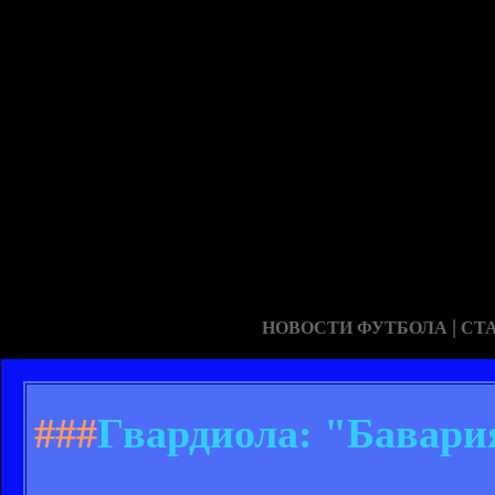
|
НОВОСТИ ФУТБОЛА
СТ
###
Гвардиола: "Бавари