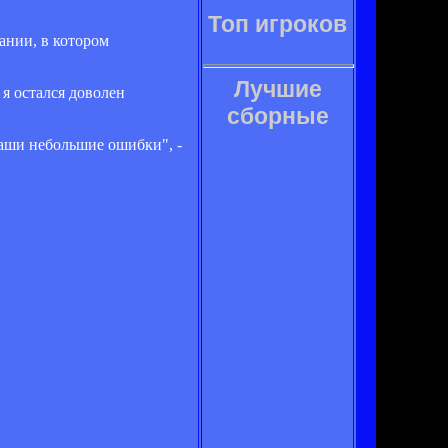
Топ игроков
ании, в котором
Лучшие
я остался доволен
сборные
наши небольшие ошибки", -