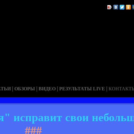
|
|
|
|
АТЬИ
ОБЗОРЫ
ВИДЕО
РЕЗУЛЬТАТЫ LIVE
КОНТАКТ
я" исправит свои неболь
###