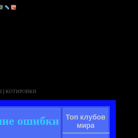
|
Ы
КОТИРОВКИ
Топ клубов
шие ошибки
мира