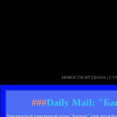
|
НОВОСТИ ФУТБОЛА
СТ
###
Daily Mail: "Б
Приоритетной трансферной целью "Баварии" этим летом буде