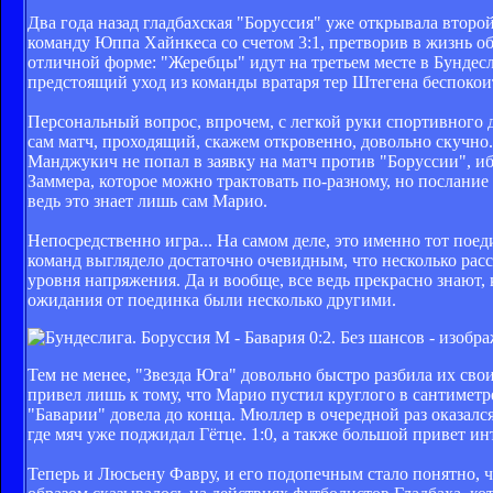
Два года назад гладбахская "Боруссия" уже открывала втор
команду Юппа Хайнкеса со счетом 3:1, претворив в жизнь о
отличной форме: "Жеребцы" идут на третьем месте в Бундес
предстоящий уход из команды вратаря тер Штегена беспокоит
Персональный вопрос, впрочем, с легкой руки спортивного д
сам матч, проходящий, скажем откровенно, довольно скучн
Манджукич не попал в заявку на матч против "Боруссии", иб
Заммера, которое можно трактовать по-разному, но послание
ведь это знает лишь сам Марио.
Непосредственно игра... На самом деле, это именно тот поед
команд выглядело достаточно очевидным, что несколько расс
уровня напряжения. Да и вообще, все ведь прекрасно знают, 
ожидания от поединка были несколько другими.
Тем не менее, "Звезда Юга" довольно быстро разбила их св
привел лишь к тому, что Марио пустил круглого в сантимет
"Баварии" довела до конца. Мюллер в очередной раз оказал
где мяч уже поджидал Гётце. 1:0, а также большой привет ин
Теперь и Люсьену Фавру, и его подопечным стало понятно, ч