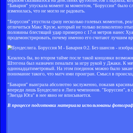
образом сказывалось на действиях футболистов Гладбаха, 
"Бавария" упускала момент за моментом, "Боруссии" было с
изменилась, что не могло не радовать.
"Боруссия" упустила сразу несколько голевых моментов, реа
отличиться Макс Крузе, который не только великолепно отыг
половины блестящий удар примерно с 17-и метров нанес Х
продемонстрировать, почему именно его считают лучшим вр
Казалось бы, во втором тайме после такой концовки возможно 
Штегена был назначен пенальти за игру рукой у Джаки. К 
одиннадцатиметровый. На этом поединок можно было заканчи
понимание такого, что матч ими проигран. Смысл в происхо
"Бавария" выиграла абсолютно заслуженно, показав красивы
впереди лишь Бундеслига и Лига чемпионов. "Боруссии", в с
"Звезда Юга" в нее явно не вписывается.
В процессе подготовки материала использованы фотографи