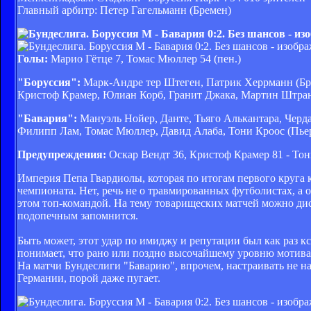
Главный арбитр: Петер Гагельманн (Бремен)
Голы:
Марио Гётце 7, Томас Мюллер 54 (пен.)
"Боруссия":
Марк-Андре тер Штеген, Патрик Херрманн (Бра
Кристоф Крамер, Юлиан Корб, Гранит Джака, Мартин Штра
"Бавария":
Мануэль Нойер, Данте, Тьяго Алькантара, Черда
Филипп Лам, Томас Мюллер, Давид Алаба, Тони Кроос (Пье
Предупреждения:
Оскар Вендт 36, Кристоф Крамер 81 - Тон
Империя Пепа Гвардиолы, которая по итогам первого круга к
чемпионата. Нет, речь не о травмированных футболистах, а 
этом топ-командой. На тему товарищеских матчей можно диск
подопечным запомнится.
Быть может, этот удар по имиджу и репутации был как раз к
понимает, что рано или поздно высочайшему уровню мотивац
На матчи Бундеслиги "Баварию", впрочем, настраивать не на
Германии, порой даже пугает.