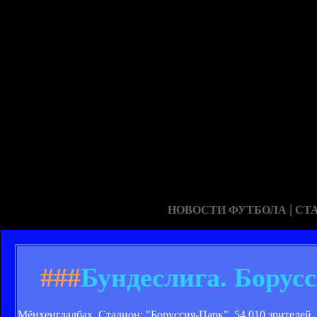
|
НОВОСТИ ФУТБОЛА
СТ
###
Бундеслига. Борусс
Мёнхенгладбах. Стадион: "Боруссия-Парк". 54 010 зрителей