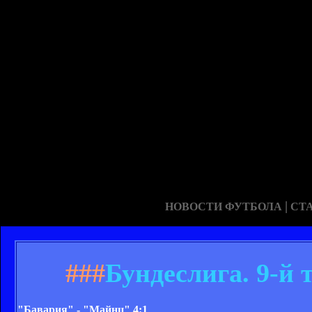
|
НОВОСТИ ФУТБОЛА
СТ
###
Бундеслига. 9-й 
"Бавария" - "Майнц" 4:1