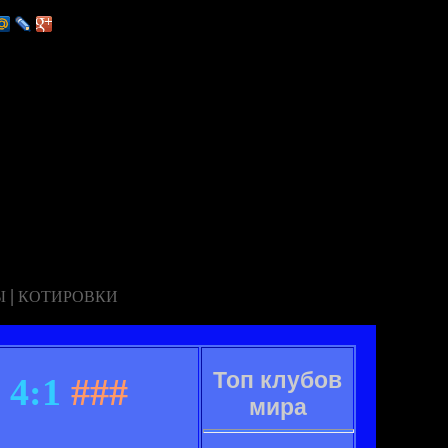
|
Ы
КОТИРОВКИ
Топ клубов
 4:1
###
мира