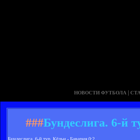
|
НОВОСТИ ФУТБОЛА
СТ
###
Бундеслига. 6-й т
Бундеслига. 6-й тур. Кёльн - Бавария 0:2