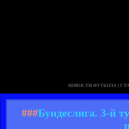
|
НОВОСТИ ФУТБОЛА
СТ
###
Бундеслига. 3-й т