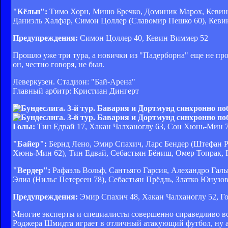
"Кёльн":
Тимо Хорн, Мишо Бречко, Доминик Марох, Кевин Ф
Даниэль Халфар, Симон Цоллер (Славомир Пешко 60), Кеви
Предупреждения:
Симон Цоллер 40, Кевин Виммер 52
Прошло уже три тура, а новички из "Падерборна" еще не пр
он, честно говоря, не был.
Леверкузен. Стадион: "Бай-Арена"
Главный арбитр: Кристиан Дингерт
Голы:
Тин Едвай 17, Хакан Чалханоглу 63, Сон Хюнь-Мин 73
"Байер":
Бернд Лено, Эмир Спахич, Ларс Бендер (Штефан Р
Хюнь-Мин 62), Тин Едвай, Себастьян Бёниш, Омер Топрак, 
"Вердер":
Рафаэль Вольф, Сантьяго Гарсия, Алехандро Гал
Элиа (Нильс Петерсен 78), Себастьян Прёдль, Златко Юнузов
Предупреждения:
Эмир Спахич 48, Хакан Чалханоглу 52, Го
Многие эксперты и специалисты совершенно справедливо вос
Роджера Шмидта играет в отличный атакующий футбол, ну а