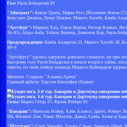
Гол:
Рауль Бобадилья 49
"Айнтрахт":
Кевин Трапп, Марко Русс (Йоханнес Флюм 57),
Констант Джакпа, Лукас Пиазон, Макото Хасебе, Бамба Анд
"Аугсбург":
Марвин Хиц, Пауль Верхаг, Рагнар Клаван, Ян-
Хо 85), Абдул Баба, Тобиас Вернер, Доминик Кор, Рауль Бо
Предупреждения:
Бамба Андерсон 21, Макото Хасебе 28, Ка
90+4
"Аугсбургу" удалось одержать довольно сложную, но при э
быстрому голу Рауля Бобадильи в начале второго тайма, посл
тяжело, но свою победу команда Маркуса Вайнцирля удержа
Мюнхен. Стадион: "Альянц-Арена"
Главный арбитр: Торстен Кинхёфер (Херне)
Голы:
Марио Гётце 27, Франк Рибери 85
"Бавария":
Мануэль Нойер, Хаби Алонсо, Данте, Роберт Ле
68), Филипп Лам, Томас Мюллер, Давид Алаба, Хольгер Бад
"Штутгарт":
Свен Ульрайх, Готоку Сакаи, Даниэль Шваб,