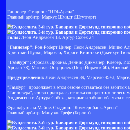
Ганновер. Стадион: "HDI-Арена"
Главный арбитр: Маркус Шмидт (Штутгарт)
Голы:
Леон Андреасен 13, Артур Собех 24
"Ганновер":
Рон-Роберт Цилер, Леон Андреасен, Миико Ал
Кристиан Шульц, Марсело, Хироси Кийотаке (Джейхун Гюлс
"Гамбург":
Ярослав Дробны, Деннис Дикмайер, Клебер, Йох
Арслан 78), Маттиас Острцолек (Петр Йирачек 60), Николай
Предупреждения:
Леон Андреасен 39, Марсело 45+3, Марсел
"Гамбург" продолжает в этом сезоне оставаться без забитых
"Ганновера", снова проиграла, не показав при этом ничего 
Андреасена и Артура Собеха, которые и забили оба мяча в с
Франкфурт-на-Майне. Стадион: "Коммерцбанк-Арена"
Главный арбитр: Мануэль Грефе (Берлин)