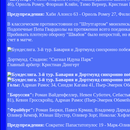
46), Ориоль Ромеу, Флориан Кляйн, Тимо Вернер, Кристиан 
Предупреждения:
Хаби Алонсо 63 - Ориоль Ромеу 27, Фили
В классическом противостоянии со "Штутгартом" мюнхенска
Подопечные Пепа Гвардиолы на протяжении всего поединка в
Пробивать плотную оборону "Швабов" было непростой, но в 
счет в матче.
Дортмунд. Стадион: "Сигнал Идуна Парк"
Главный арбитр: Кристиан Дингерт
Голы:
Адриан Рамос 34, Синдзи Кагава 41, Пьер-Эмерик Оба
"Боруссия":
Роман Вайденфеллер, Невен Суботич, Себастья
81), Кевин Гросскройц, Адриан Рамос (Пьер-Эмерик Обамей
"Фрайбург":
Роман Бюрки, Павел Крмаш, Владимир Дарида
Оливер Кемпф, Юлиан Шустер, Оливер Зорг, Николас Хефле
Предупреждения:
Сократис Папастатопулос 19 - Марк-Олив