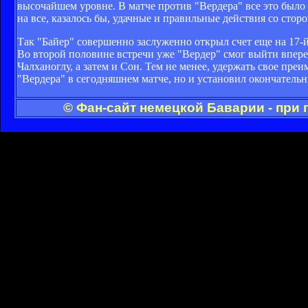
высочайшем уровне. В матче против "Вердера" все это было 
на все, казалось бы, удачные и правильные действия со стор
Так "Байер" совершенно заслуженно открыл счет еще на 17-й
Во второй половине встречи уже "Вердер" смог выйти вперед
Чалханоглу, а затем и Сон. Тем не менее, удержать свое пре
"Вердера" в сегодняшнем матче, но и установил окончательн
© Фан-сайт немецкой Баварии - при