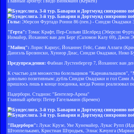
Главный арбитр: Гвидо Винкманн (Керкен)
Голы:
Эберсон Фуртадо Ронни 86 (пен.) - Синдзи Окадзаки 
"Герта":
Томас Крафт, Пер-Сильян Шелбред (Эберсон Фурта
Нимайер, Йоханнес ван ден Берг (Саломон Калу 69), Джон 
"Майнц":
Лорис Кариус, Йоханнес Гейс, Сами Аллаги (Кри
Даниэль Брозински, Хуниор Диас, Синдзи Окадзаки, Нико 
Предупреждения:
Фабиан Лустенбергер 7, Йоханнес ван ден 
К счастью для множества болельщиков "Карнавальщиков", "
довольно позитивным: дубль Синдзи Окадзаки и гол Сами 
пришлось лишь в конце поединка, когда Ронни реализовал пе
Падерборн. Стадион: "Бентелер-Арена"
Главный арбитр: Петер Гагельманн (Бремен)
"Падерборн":
Лукас Крузе, Уве Хунемайер, Лукас Рупп (Ид
Штоппелькамп, Кристиан Штродьек, Элиас Качунга (Марвин 