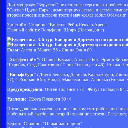
Дортмундская "Боруссия" не испытала серьезных проблем в
"Сигнал Идуна Парк", демонстрируя весьма и весьма симпат
второй половине встречи третий мяч хозяев забил Обамеянг.
Зинсхайм. Стадион: "Вирсоль Рейн-Неккар-Арена"
Главный арбитр: Вольфганг Штарк (Эргольдинг)
Голы:
Антони Модест 56 - Ивица Олич 89
"Хоффенхайм":
Оливер Бауман, Андреас Бек, Эрмин Бичакч
Штробль, Сеяд Салихович (Тарик Эльюнусси 46), Никлас Зю
"Вольфсбург":
Диего Бенальо, Даниэль Калиджиури, Ивица 
77), Себастьян Юнг, Налдо, Максимилиан Арнольд (Никлас Б
Предупреждения:
Ойген Полански 72 - Жозуа Гилявоги 84, 
Удаление:
Жозуа Гилявоги 90+4
После довольно тяжелого и не слишком смотрибельного пер
любопытный футбол во второй половине встречи. Результат
Берлин. Стадион: "Олимпиаштадион"