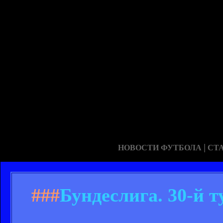
|
НОВОСТИ ФУТБОЛА
СТ
###
Бундеслига. 30-й т