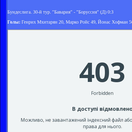
Бундеслига. 30-й тур. "Бавария" - "Боруссия" (Д) 0:3
Голы:
Генрих Мхитарян 20, Марко Ройс 49, Йонас Хофман 5