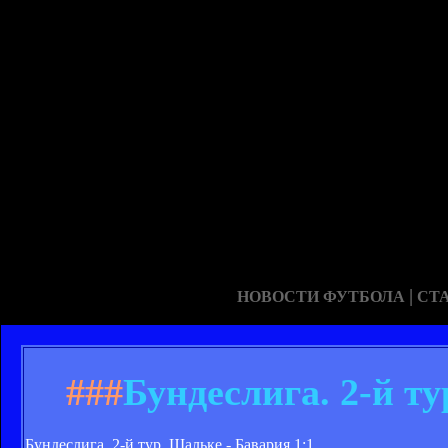
|
НОВОСТИ ФУТБОЛА
СТ
###
Бундеслига. 2-й ту
Бундеслига. 2-й тур. Шальке - Бавария 1:1