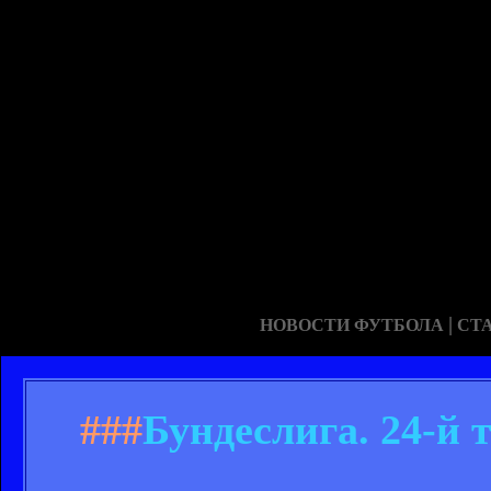
|
НОВОСТИ ФУТБОЛА
СТ
###
Бундеслига. 24-й 