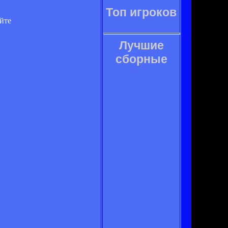
Топ игроков
айте
Лучшие
сборные