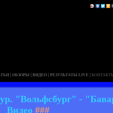
|
|
|
|
АТЬИ
ОБЗОРЫ
ВИДЕО
РЕЗУЛЬТАТЫ LIVE
КОНТАКТ
тур. "Вольфсбург" - "Бава
Видео
###