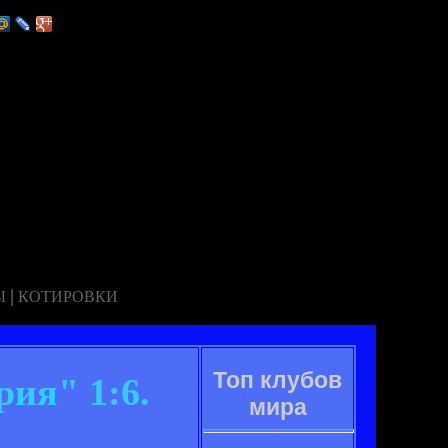
|
Ы
КОТИРОВКИ
Топ клубов
рия" 1:6.
мира