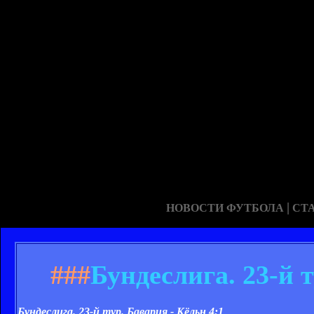
|
НОВОСТИ ФУТБОЛА
СТ
###
Бундеслига. 23-й т
Бундеслига. 23-й тур. Бавария - Кёльн
4:1