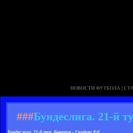
|
НОВОСТИ ФУТБОЛА
СТ
###
Бундеслига. 21-й т
Бундеслига. 21-й тур. Бавария - Гамбург 8:0