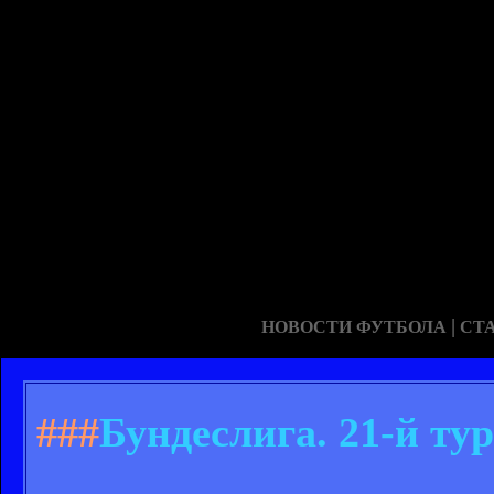
|
НОВОСТИ ФУТБОЛА
СТ
###
Бундеслига. 21-й ту