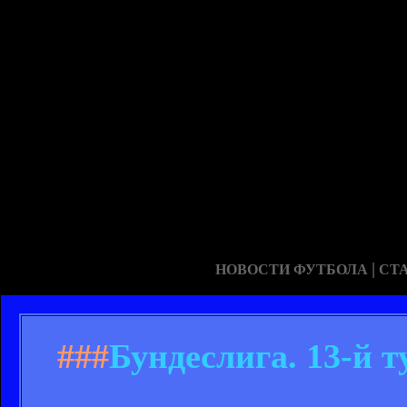
|
НОВОСТИ ФУТБОЛА
СТ
###
Бундеслига. 13-й т