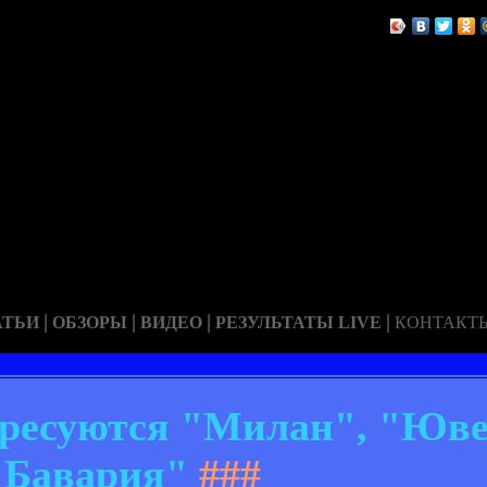
|
|
|
|
АТЬИ
ОБЗОРЫ
ВИДЕО
РЕЗУЛЬТАТЫ LIVE
КОНТАКТ
ересуются "Милан", "Юве
"Бавария"
###