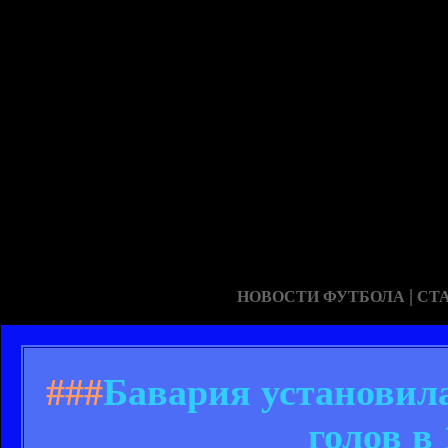
|
НОВОСТИ ФУТБОЛА
СТ
###
Бавария установила
голов в