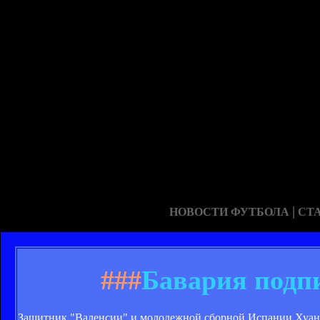
|
НОВОСТИ ФУТБОЛА
СТ
###
Бавария подп
Защитник "Валенсии" и молодежной сборной Испании Хуан 