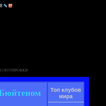
|
Ы
КОТИРОВКИ
Топ клубов
н Бюйтеном
мира