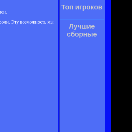
Топ игроков
лен.
 роли. Эту возможность мы
Лучшие
сборные