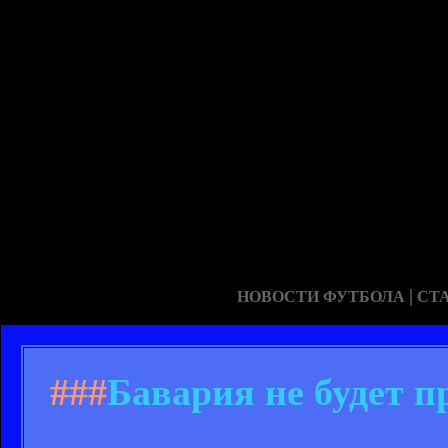
|
НОВОСТИ ФУТБОЛА
СТ
###
Бавария не будет п