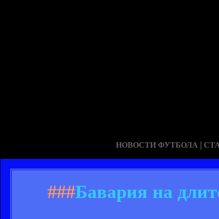
|
НОВОСТИ ФУТБОЛА
СТ
###
Бавария на длит