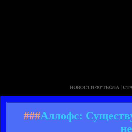
|
НОВОСТИ ФУТБОЛА
СТ
###
Аллофс: Существу
не